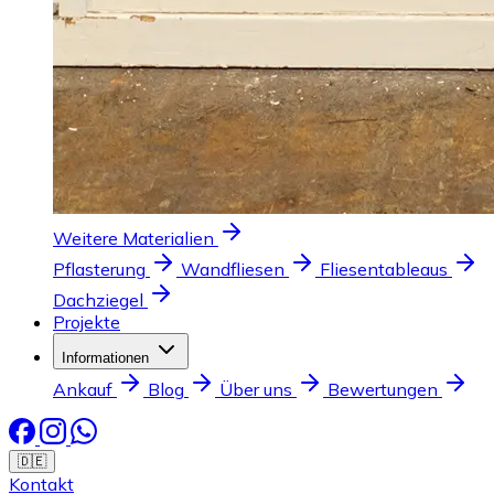
Weitere Materialien
Pflasterung
Wandfliesen
Fliesentableaus
Dachziegel
Projekte
Informationen
Ankauf
Blog
Über uns
Bewertungen
🇩🇪
Kontakt