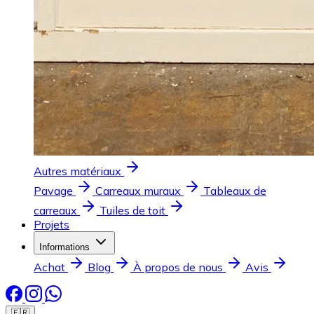
Autres matériaux
Pavage
Carreaux muraux
Tableaux de
carreaux
Tuiles de toit
Projets
Informations
Achat
Blog
À propos de nous
Avis
🇫🇷