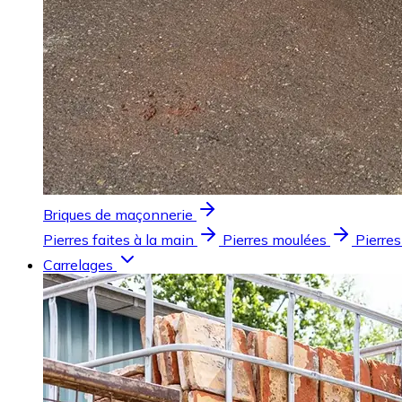
Briques de maçonnerie
Pierres faites à la main
Pierres moulées
Pierres
Carrelages