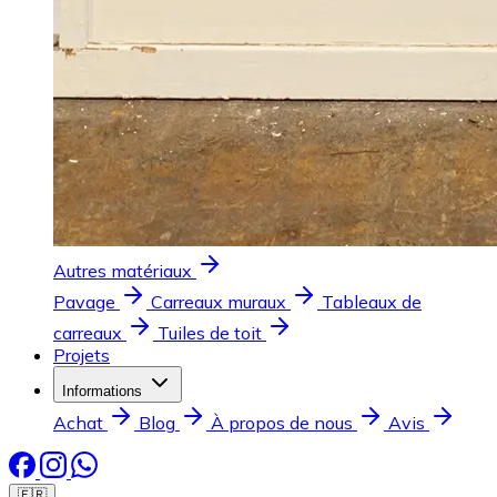
Autres matériaux
Pavage
Carreaux muraux
Tableaux de
carreaux
Tuiles de toit
Projets
Informations
Achat
Blog
À propos de nous
Avis
🇫🇷