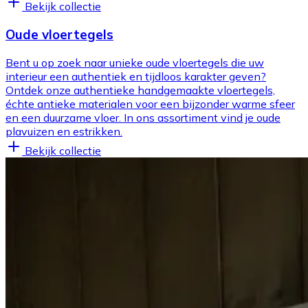
Bekijk collectie
Oude vloertegels
Bent u op zoek naar unieke oude vloertegels die uw
interieur een authentiek en tijdloos karakter geven?
Ontdek onze authentieke handgemaakte vloertegels,
échte antieke materialen voor een bijzonder warme sfeer
en een duurzame vloer. In ons assortiment vind je oude
plavuizen en estrikken.
Bekijk collectie