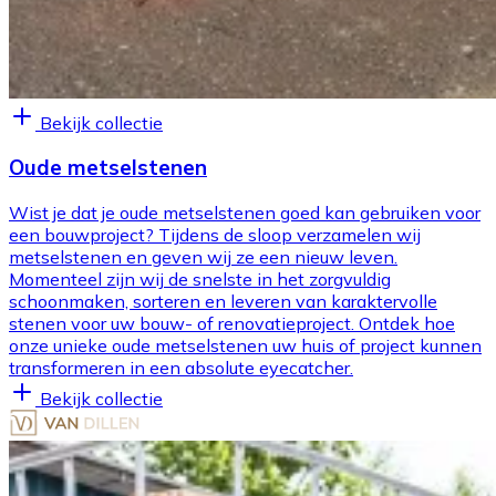
Bekijk collectie
Oude metselstenen
Wist je dat je oude metselstenen goed kan gebruiken voor
een bouwproject? Tijdens de sloop verzamelen wij
metselstenen en geven wij ze een nieuw leven.
Momenteel zijn wij de snelste in het zorgvuldig
schoonmaken, sorteren en leveren van karaktervolle
stenen voor uw bouw- of renovatieproject. Ontdek hoe
onze unieke oude metselstenen uw huis of project kunnen
transformeren in een absolute eyecatcher.
Bekijk collectie