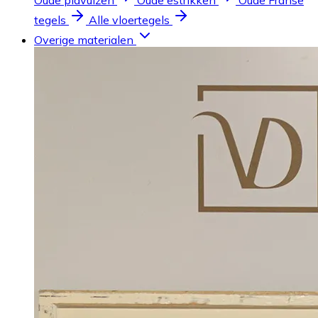
Oude plavuizen
Oude estrikken
Oude Franse
tegels
Alle vloertegels
Overige materialen