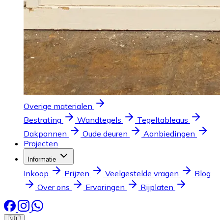
Overige materialen
Bestrating
Wandtegels
Tegeltableaus
Dakpannen
Oude deuren
Aanbiedingen
Projecten
Informatie
Inkoop
Prijzen
Veelgestelde vragen
Blog
Over ons
Ervaringen
Rijplaten
🇳🇱