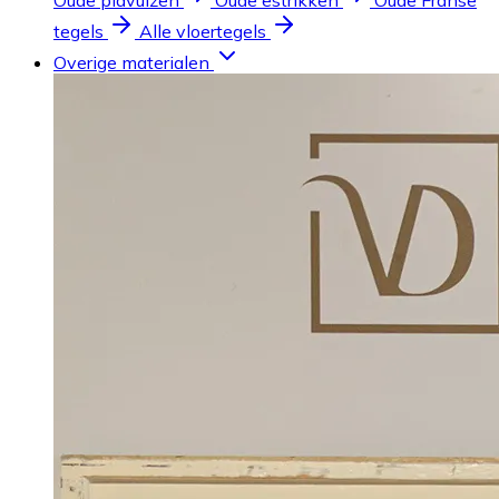
Oude plavuizen
Oude estrikken
Oude Franse
tegels
Alle vloertegels
Overige materialen