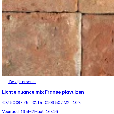
Bekijk product
Lichte nuance mix Franse plavuizen
€97,50
€87,75
-
€115,-
€103,50
/ M2
-10%
Voorraad: 135M2
Maat: 16x16