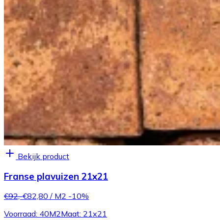
Bekijk product
Franse plavuizen 21x21
€92,-
€82,80
/ M2
-10%
Voorraad: 40M2
Maat: 21x21