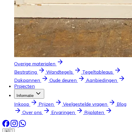
Overige materialen
Bestrating
Wandtegels
Tegeltableaus
Dakpannen
Oude deuren
Aanbiedingen
Projecten
Informatie
Inkoop
Prijzen
Veelgestelde vragen
Blog
Over ons
Ervaringen
Rijplaten
🇳🇱