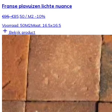
Franse plavuizen lichte nuance
€95,-
€85,50
/ M2
-10%
Voorraad: 50M2
Maat: 16.5x16.5
Bekijk product