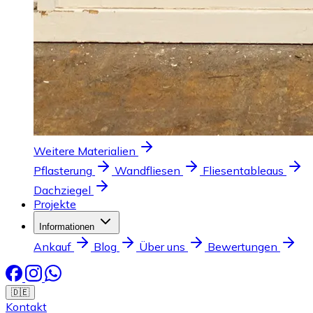
Weitere Materialien
Pflasterung
Wandfliesen
Fliesentableaus
Dachziegel
Projekte
Informationen
Ankauf
Blog
Über uns
Bewertungen
🇩🇪
Kontakt