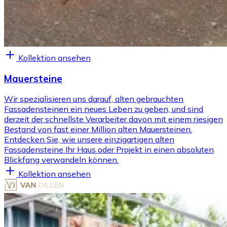
Kollektion ansehen
Mauersteine
Wir spezialisieren uns darauf, alten gebrauchten
Fassadensteinen ein neues Leben zu geben, und sind
derzeit der schnellste Verarbeiter davon mit einem riesigen
Bestand von fast einer Million alten Mauersteinen.
Entdecken Sie, wie unsere einzigartigen alten
Fassadensteine Ihr Haus oder Projekt in einen absoluten
Blickfang verwandeln können.
Kollektion ansehen