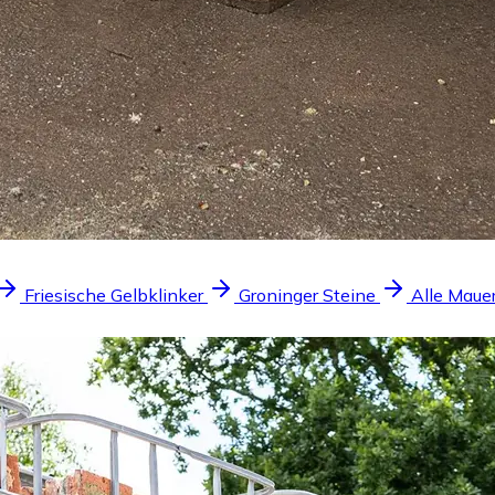
Friesische Gelbklinker
Groninger Steine
Alle Maue