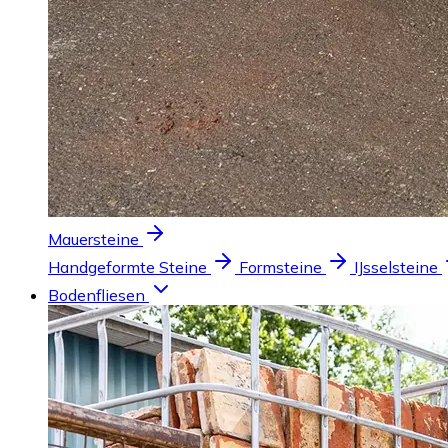
Mauersteine
Handgeformte Steine
Formsteine
IJsselsteine
Bodenfliesen