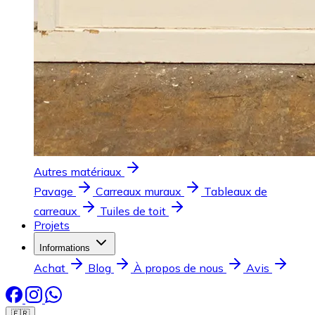
Autres matériaux
Pavage
Carreaux muraux
Tableaux de
carreaux
Tuiles de toit
Projets
Informations
Achat
Blog
À propos de nous
Avis
🇫🇷