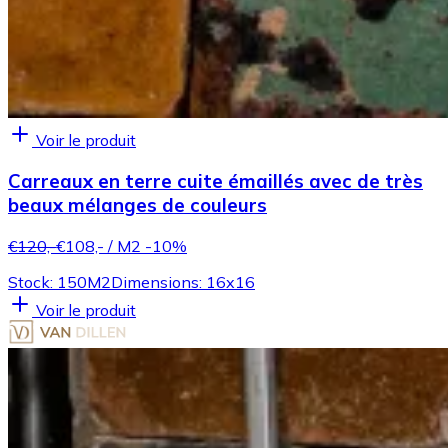
Voir le produit
Carreaux en terre cuite émaillés avec de très
beaux mélanges de couleurs
€120,-
€108,-
/ M2
-10%
Stock: 150M2
Dimensions: 16x16
Voir le produit