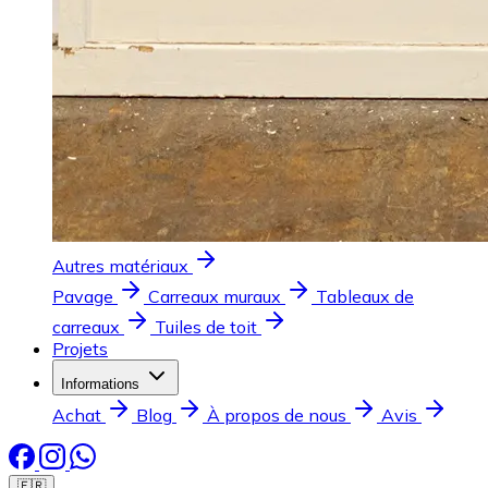
Autres matériaux
Pavage
Carreaux muraux
Tableaux de
carreaux
Tuiles de toit
Projets
Informations
Achat
Blog
À propos de nous
Avis
🇫🇷