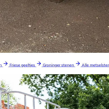
n
Friese geeltjes
Groninger stenen
Alle metselste