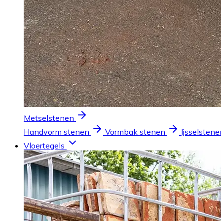
Metselstenen
Handvorm stenen
Vormbak stenen
Ijsselstene
Vloertegels