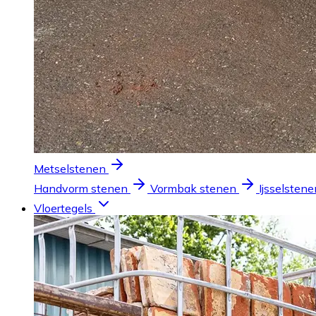
Metselstenen
Handvorm stenen
Vormbak stenen
Ijsselstene
Vloertegels