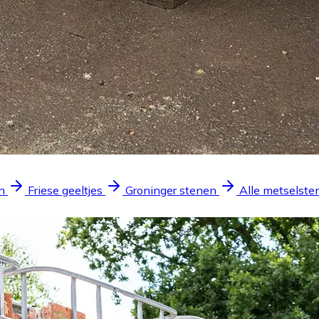
n
Friese geeltjes
Groninger stenen
Alle metselste