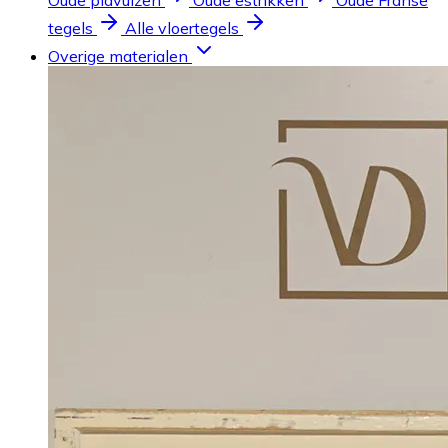
Oude plavuizen
Oude estrikken
Oude Franse
tegels
Alle vloertegels
Overige materialen