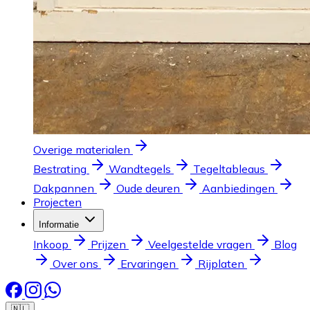
Overige materialen
Bestrating
Wandtegels
Tegeltableaus
Dakpannen
Oude deuren
Aanbiedingen
Projecten
Informatie
Inkoop
Prijzen
Veelgestelde vragen
Blog
Over ons
Ervaringen
Rijplaten
🇳🇱