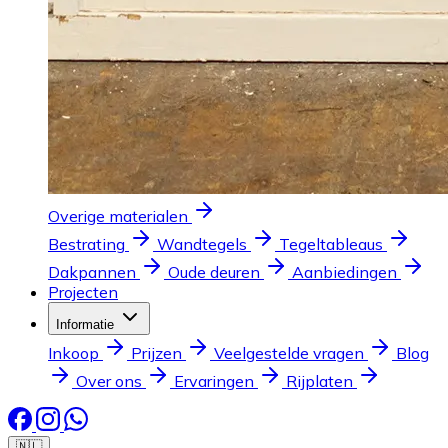
Overige materialen
Bestrating
Wandtegels
Tegeltableaus
Dakpannen
Oude deuren
Aanbiedingen
Projecten
Informatie
Inkoop
Prijzen
Veelgestelde vragen
Blog
Over ons
Ervaringen
Rijplaten
🇳🇱