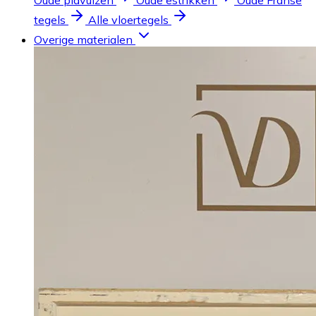
Oude plavuizen
Oude estrikken
Oude Franse
tegels
Alle vloertegels
Overige materialen