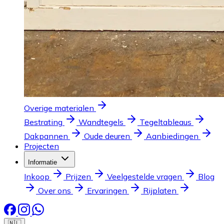
Overige materialen
Bestrating
Wandtegels
Tegeltableaus
Dakpannen
Oude deuren
Aanbiedingen
Projecten
Informatie
Inkoop
Prijzen
Veelgestelde vragen
Blog
Over ons
Ervaringen
Rijplaten
🇳🇱