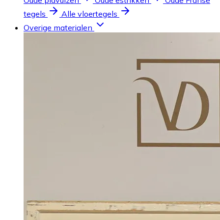
Oude plavuizen
Oude estrikken
Oude Franse
tegels
Alle vloertegels
Overige materialen