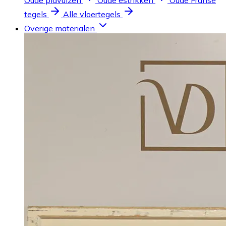
Oude plavuizen
Oude estrikken
Oude Franse
tegels
Alle vloertegels
Overige materialen