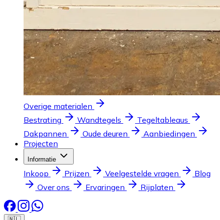
Overige materialen
Bestrating
Wandtegels
Tegeltableaus
Dakpannen
Oude deuren
Aanbiedingen
Projecten
Informatie
Inkoop
Prijzen
Veelgestelde vragen
Blog
Over ons
Ervaringen
Rijplaten
🇳🇱