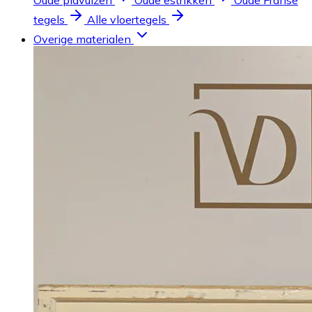
Oude plavuizen
Oude estrikken
Oude Franse
tegels
Alle vloertegels
Overige materialen