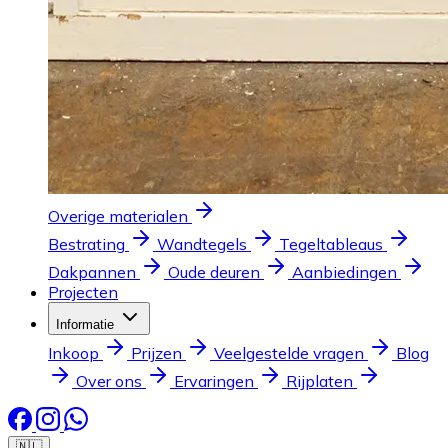
Overige materialen
Bestrating
Wandtegels
Tegeltableaus
Dakpannen
Oude deuren
Aanbiedingen
Projecten
Informatie
Inkoop
Prijzen
Veelgestelde vragen
Blog
Over ons
Ervaringen
Rijplaten
🇳🇱