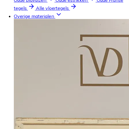
Oude plavuizen
Oude estrikken
Oude Franse
tegels
Alle vloertegels
Overige materialen