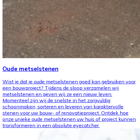
Oude metselstenen
Wist je dat je oude metselstenen goed kan gebruiken voor
een bouwproject? Tijdens de sloop verzamelen wij
metselstenen en geven wij ze een nieuw leven.
Momenteel zijn wij de snelste in het zorgvuldig
schoonmaken, sorteren en leveren van karaktervolle
stenen voor uw bouw- of renovatieproject. Ontdek hoe
onze unieke oude metselstenen uw huis of project kunnen
transformeren in een absolute eyecatcher.