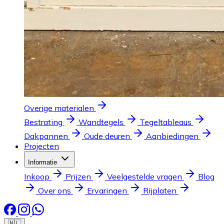
Overige materialen
Bestrating
Wandtegels
Tegeltableaus
Dakpannen
Oude deuren
Aanbiedingen
Projecten
Informatie
Inkoop
Prijzen
Veelgestelde vragen
Blog
Over ons
Ervaringen
Rijplaten
🇳🇱