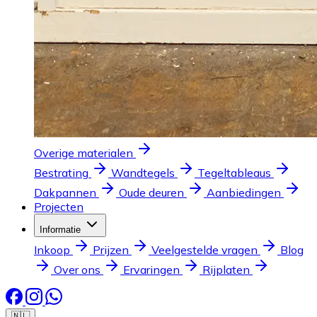
Overige materialen
Bestrating
Wandtegels
Tegeltableaus
Dakpannen
Oude deuren
Aanbiedingen
Projecten
Informatie
Inkoop
Prijzen
Veelgestelde vragen
Blog
Over ons
Ervaringen
Rijplaten
🇳🇱