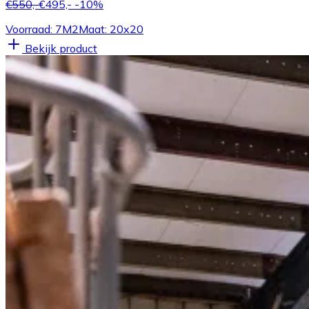
€550,-
€495,-
-10%
Voorraad: 7M2
Maat: 20x20
Bekijk product