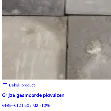
Bekijk product
Grijze gesmoorde plavuizen
€135,-
€121,50
/ M2
-10%