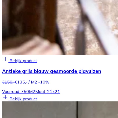
Bekijk product
Antieke grijs blauw gesmoorde plavuizen
€150,-
€135,-
/ M2
-10%
Voorraad: 750M2
Maat: 21x21
Bekijk product