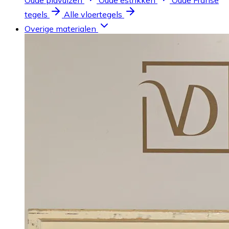
Oude plavuizen
Oude estrikken
Oude Franse
tegels
Alle vloertegels
Overige materialen