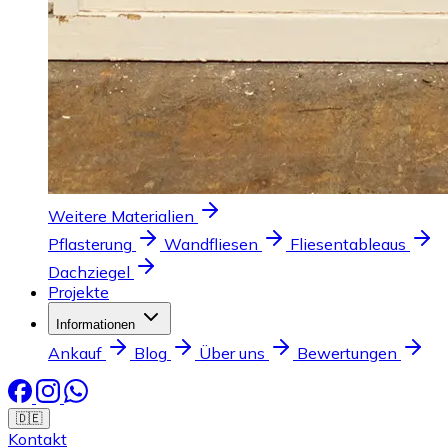
Weitere Materialien
Pflasterung
Wandfliesen
Fliesentableaus
Dachziegel
Projekte
Informationen
Ankauf
Blog
Über uns
Bewertungen
🇩🇪
Kontakt