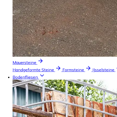
Mauersteine
Handgeformte Steine
Formsteine
IJsselsteine
Bodenfliesen