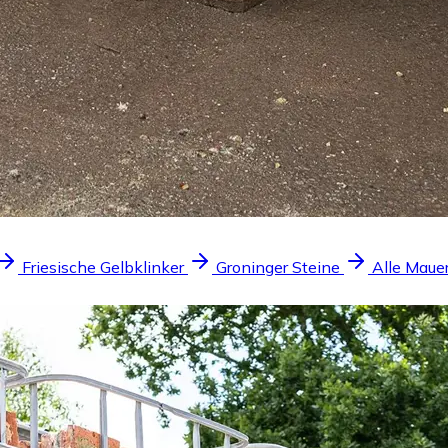
Friesische Gelbklinker
Groninger Steine
Alle Maue