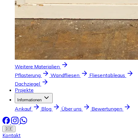
Weitere Materialien
Pflasterung
Wandfliesen
Fliesentableaus
Dachziegel
Projekte
Informationen
Ankauf
Blog
Über uns
Bewertungen
🇩🇪
Kontakt