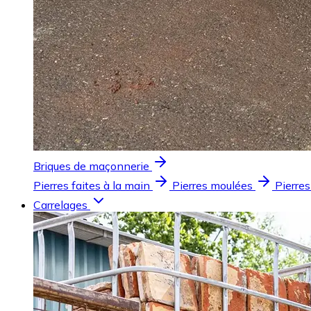
Briques de maçonnerie
Pierres faites à la main
Pierres moulées
Pierres
Carrelages