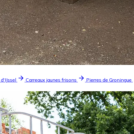
 d'IJssel
Carreaux jaunes frisons
Pierres de Groningue