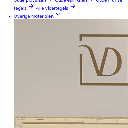
Oude plavuizen
Oude estrikken
Oude Franse
tegels
Alle vloertegels
Overige materialen