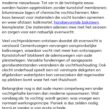
moderne nieuwbouw. Tot ver in de twintigste eeuw
werden huizen opgetrokken zonder kunststof membranen,
bitumineuze lagen of chemische vochtschermen. Men
koos bewust voor materialen die vocht konden opnemen
en weer afstaan: kalkmortel,
handgevormde baksteen
,
leempleister. Die materialen ademen mee met het seizoen
en zorgen voor een natuurlijk evenwicht.
Veel vochtproblemen ontstaan doordat dit evenwicht is
verstoord. Cementvoegen vervangen oorspronkelijke
kalkvoegen, waardoor vocht niet meer kan ontsnappen.
Kunststofverf blokkeert de ademswegen van oude
pleisterlagen. Verzakte funderingen of aangepaste
grondwaterstanden veranderen de vochthuishouding. Ook
slecht onderhoud speelt een rol: verstopte dakgoten en
afgebroken waterlijsten kan veroorzaken dat regenwater
op plekken komt waar het niet thuishoort.
Belangrijker nog is dat oude muren simpelweg een ander
vochtgehalte kennen dan moderne spouwmuren. Wat
vandaag als ‘te vochtig’ wordt gezien, was vroeger een
normaal werkingsprincipe. Paniek is dus zelden nodig,
tenzij er sprake is van acute schade.