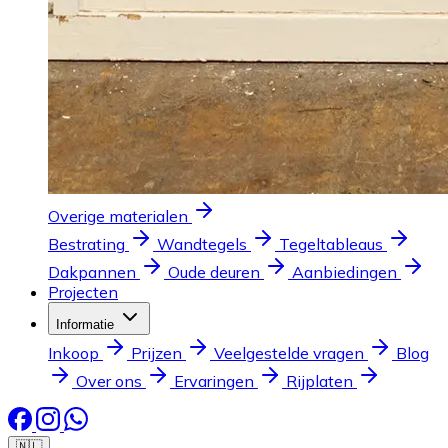
Overige materialen
Bestrating
Wandtegels
Tegeltableaus
Dakpannen
Oude deuren
Aanbiedingen
Projecten
Informatie
Inkoop
Prijzen
Veelgestelde vragen
Blog
Over ons
Ervaringen
Rijplaten
🇳🇱