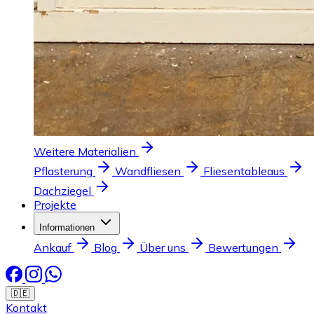
Weitere Materialien
Pflasterung
Wandfliesen
Fliesentableaus
Dachziegel
Projekte
Informationen
Ankauf
Blog
Über uns
Bewertungen
🇩🇪
Kontakt