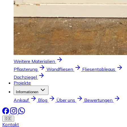
Weitere Materialien
Pflasterung
Wandfliesen
Fliesentableaus
Dachziegel
Projekte
Informationen
Ankauf
Blog
Über uns
Bewertungen
🇩🇪
Kontakt