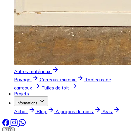
Autres matériaux
Pavage
Carreaux muraux
Tableaux de
carreaux
Tuiles de toit
Projets
Informations
Achat
Blog
À propos de nous
Avis
🇫🇷