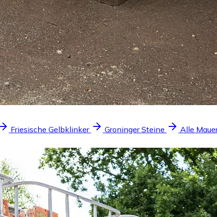
Friesische Gelbklinker
Groninger Steine
Alle Maue