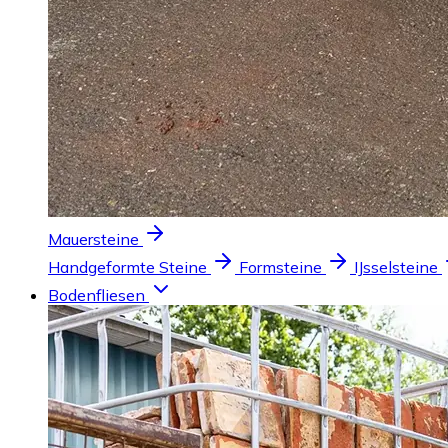
Mauersteine
Handgeformte Steine
Formsteine
IJsselsteine
Bodenfliesen