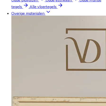
Oude plavuizen
Oude estrikken
Oude Franse
tegels
Alle vloertegels
Overige materialen