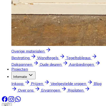
Overige materialen
Bestrating
Wandtegels
Tegeltableaus
Dakpannen
Oude deuren
Aanbiedingen
Projecten
Informatie
Inkoop
Prijzen
Veelgestelde vragen
Blog
Over ons
Ervaringen
Rijplaten
🇳🇱