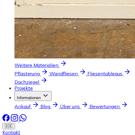
Weitere Materialien
Pflasterung
Wandfliesen
Fliesentableaus
Dachziegel
Projekte
Informationen
Ankauf
Blog
Über uns
Bewertungen
🇩🇪
Kontakt