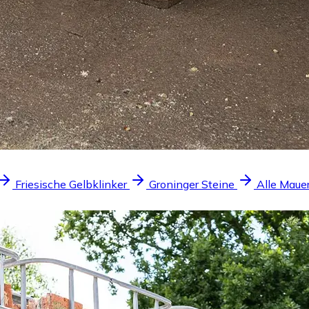
Friesische Gelbklinker
Groninger Steine
Alle Maue