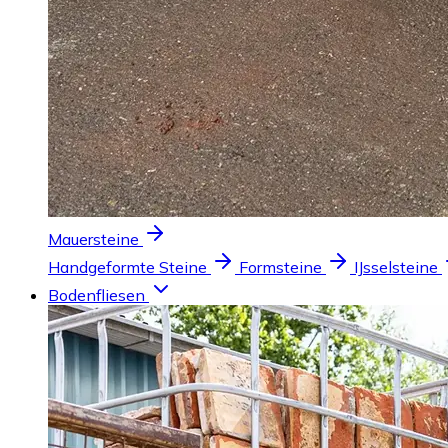
Mauersteine
Handgeformte Steine
Formsteine
IJsselsteine
Bodenfliesen