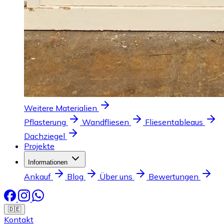
Weitere Materialien
Pflasterung
Wandfliesen
Fliesentableaus
Dachziegel
Projekte
Informationen
Ankauf
Blog
Über uns
Bewertungen
🇩🇪
Kontakt