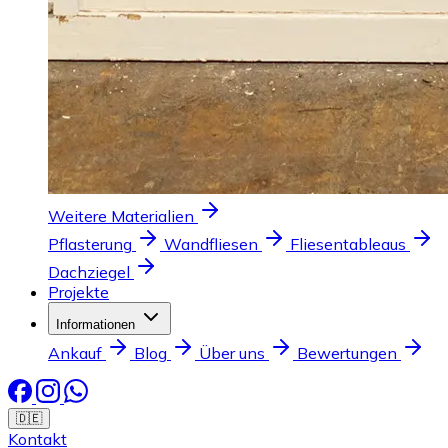
Weitere Materialien
Pflasterung
Wandfliesen
Fliesentableaus
Dachziegel
Projekte
Informationen
Ankauf
Blog
Über uns
Bewertungen
🇩🇪
Kontakt