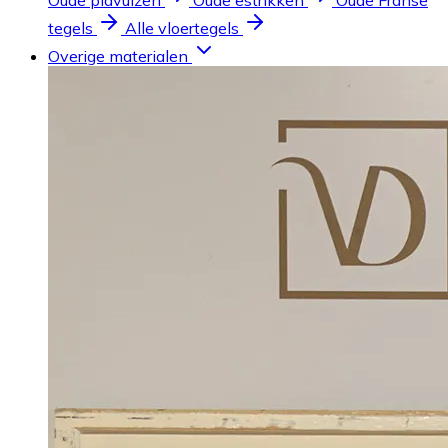
Oude plavuizen
Oude estrikken
Oude Franse
tegels
Alle vloertegels
Overige materialen