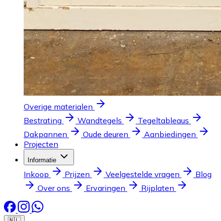
Overige materialen
Bestrating
Wandtegels
Tegeltableaus
Dakpannen
Oude deuren
Aanbiedingen
Projecten
Informatie
Inkoop
Prijzen
Veelgestelde vragen
Blog
Over ons
Ervaringen
Rijplaten
🇳🇱