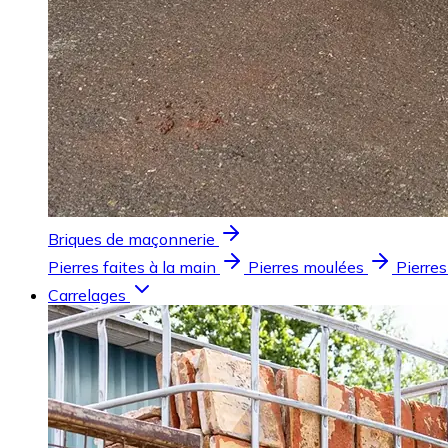
Briques de maçonnerie
Pierres faites à la main
Pierres moulées
Pierres
Carrelages