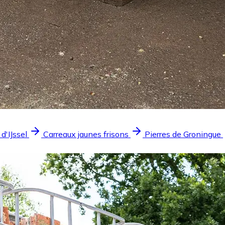
 d'IJssel
Carreaux jaunes frisons
Pierres de Groningue