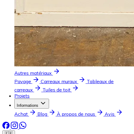
Autres matériaux
Pavage
Carreaux muraux
Tableaux de
carreaux
Tuiles de toit
Projets
Informations
Achat
Blog
À propos de nous
Avis
🇫🇷