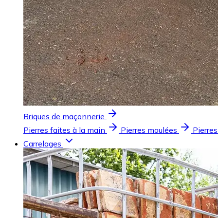
Briques de maçonnerie
Pierres faites à la main
Pierres moulées
Pierres
Carrelages