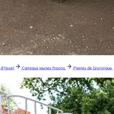
 d'IJssel
Carreaux jaunes frisons
Pierres de Groningue