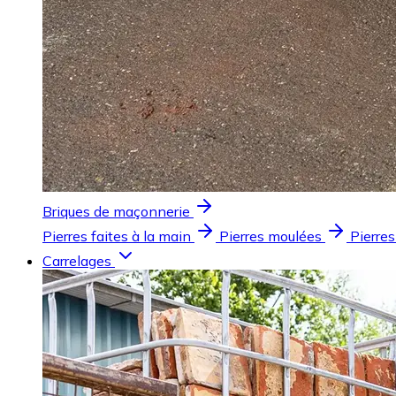
Briques de maçonnerie
Pierres faites à la main
Pierres moulées
Pierres
Carrelages