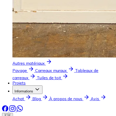
Autres matériaux
Pavage
Carreaux muraux
Tableaux de
carreaux
Tuiles de toit
Projets
Informations
Achat
Blog
À propos de nous
Avis
🇫🇷