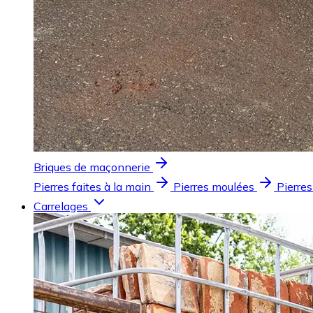
Briques de maçonnerie
Pierres faites à la main
Pierres moulées
Pierres
Carrelages