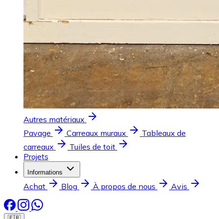
Autres matériaux
Pavage
Carreaux muraux
Tableaux de
carreaux
Tuiles de toit
Projets
Informations
Achat
Blog
À propos de nous
Avis
🇫🇷