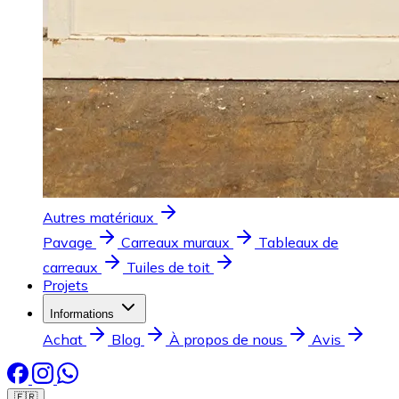
Autres matériaux
Pavage
Carreaux muraux
Tableaux de
carreaux
Tuiles de toit
Projets
Informations
Achat
Blog
À propos de nous
Avis
🇫🇷