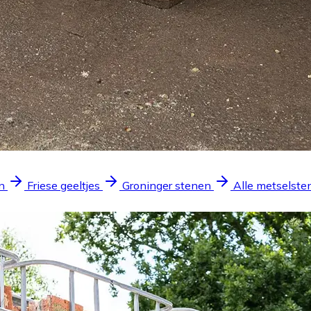
n
Friese geeltjes
Groninger stenen
Alle metselste