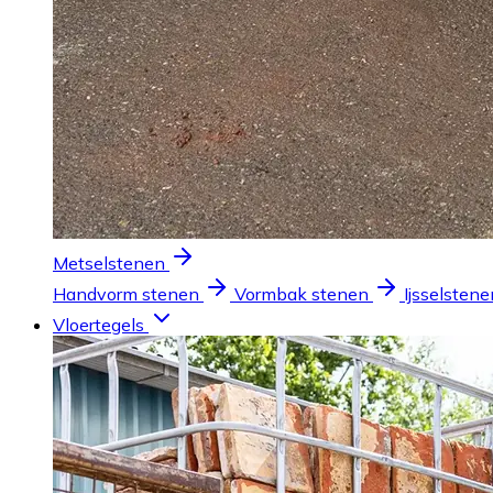
Metselstenen
Handvorm stenen
Vormbak stenen
Ijsselstene
Vloertegels