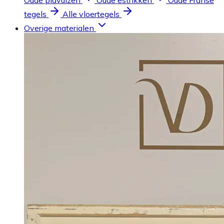
Oude plavuizen
Oude estrikken
Oude Franse
tegels
Alle vloertegels
Overige materialen