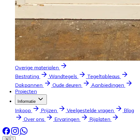
Overige materialen
Bestrating
Wandtegels
Tegeltableaus
Dakpannen
Oude deuren
Aanbiedingen
Projecten
Informatie
Inkoop
Prijzen
Veelgestelde vragen
Blog
Over ons
Ervaringen
Rijplaten
🇳🇱