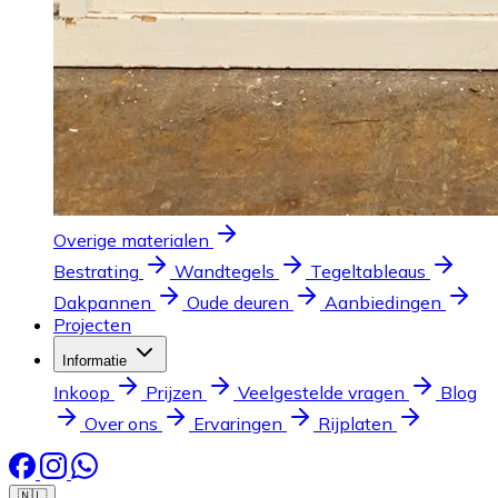
Overige materialen
Bestrating
Wandtegels
Tegeltableaus
Dakpannen
Oude deuren
Aanbiedingen
Projecten
Informatie
Inkoop
Prijzen
Veelgestelde vragen
Blog
Over ons
Ervaringen
Rijplaten
🇳🇱