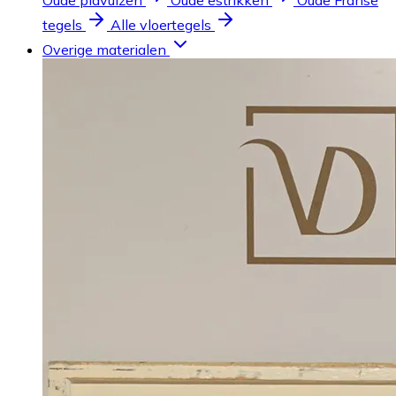
Oude plavuizen
Oude estrikken
Oude Franse
tegels
Alle vloertegels
Overige materialen