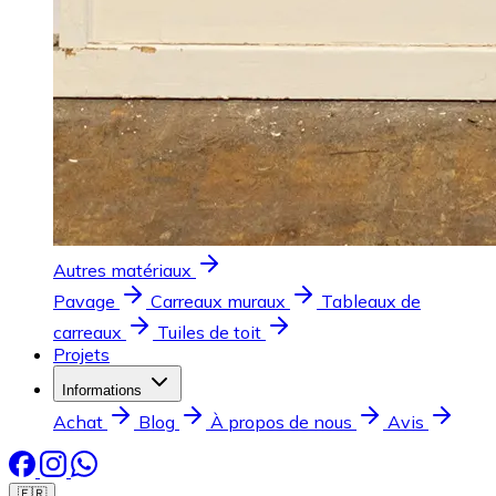
Autres matériaux
Pavage
Carreaux muraux
Tableaux de
carreaux
Tuiles de toit
Projets
Informations
Achat
Blog
À propos de nous
Avis
🇫🇷