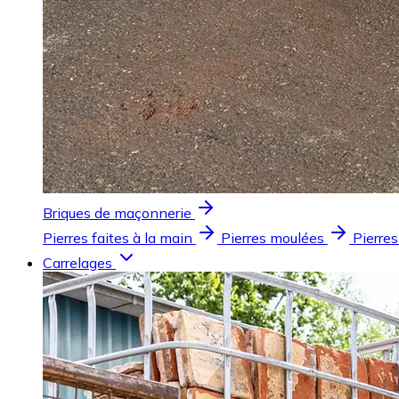
Briques de maçonnerie
Pierres faites à la main
Pierres moulées
Pierres
Carrelages