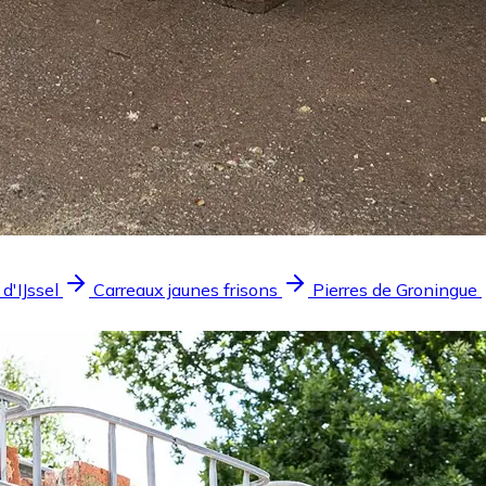
 d'IJssel
Carreaux jaunes frisons
Pierres de Groningue