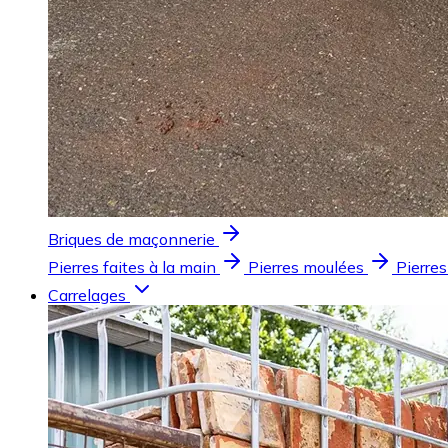
Briques de maçonnerie
Pierres faites à la main
Pierres moulées
Pierres
Carrelages