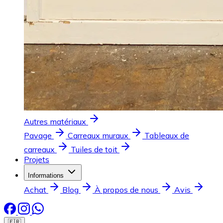
Autres matériaux
Pavage
Carreaux muraux
Tableaux de
carreaux
Tuiles de toit
Projets
Informations
Achat
Blog
À propos de nous
Avis
🇫🇷