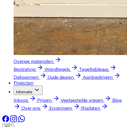
Overige materialen
Bestrating
Wandtegels
Tegeltableaus
Dakpannen
Oude deuren
Aanbiedingen
Projecten
Informatie
Inkoop
Prijzen
Veelgestelde vragen
Blog
Over ons
Ervaringen
Rijplaten
🇳🇱