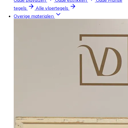
Oude plavuizen
Oude estrikken
Oude Franse
tegels
Alle vloertegels
Overige materialen